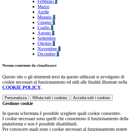
Febbraio
7
Marzo
Aprile
Maggio
1
Giugno
5
Luglio
3
Agosto
1
Settembre
Ottobre
2
Novembre
4
Dicembre
1
Nessun contenuto da visualizzare
Questo sito o gli strumenti terzi da questo utilizzati si avvalgono di
cookie necessari al funzionamento ed utili alle finalità illustrate nella
COOKIE POLICY
.
Personalizza
Rifiuta tutti
i cookies
Accetta tutti
i cookies
Gestione cookie
In questa schermata è possibile scegliere quali cookie consentire.
I cookie necessari sono quelli che consentono il funzionamento della
piattaforma e non è possibile disabilitarli.
Per conoscere quali sono i cookie necessari al funzionamento potete