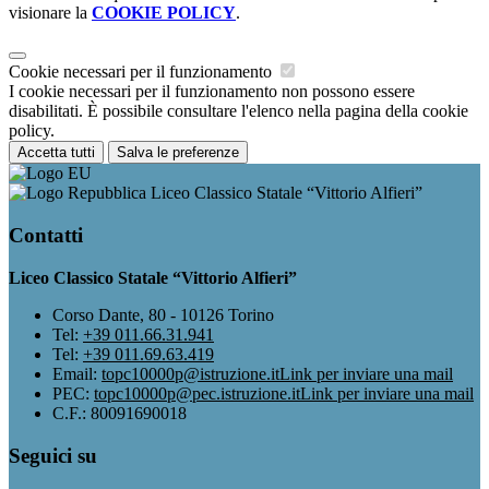
visionare la
COOKIE POLICY
.
Cookie necessari per il funzionamento
I cookie necessari per il funzionamento non possono essere
disabilitati. È possibile consultare l'elenco nella pagina della cookie
policy.
Accetta tutti
Salva le preferenze
Liceo Classico Statale “Vittorio Alfieri”
Contatti
Liceo Classico Statale “Vittorio Alfieri”
Corso Dante, 80 - 10126 Torino
Tel:
+39 011.66.31.941
Tel:
+39 011.69.63.419
Email:
topc10000p@istruzione.it
Link per inviare una mail
PEC:
topc10000p@pec.istruzione.it
Link per inviare una mail
C.F.: 80091690018
Seguici su