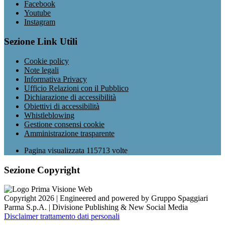
Facebook
Youtube
Instagram
Sezione Link Utili
Cookie policy
Note legali
Informativa Privacy
Ufficio Relazioni con il Pubblico
Dichiarazione di accessibilità
Obiettivi di accessibilità
Whistleblowing
Gestione consensi cookie
Amministrazione trasparente
Pagina visualizzata
115713
volte
Sezione Copyright
Copyright 2026 | Engineered and powered by Gruppo Spaggiari
Parma S.p.A. | Divisione Publishing & New Social Media
Disclaimer trattamento dati personali