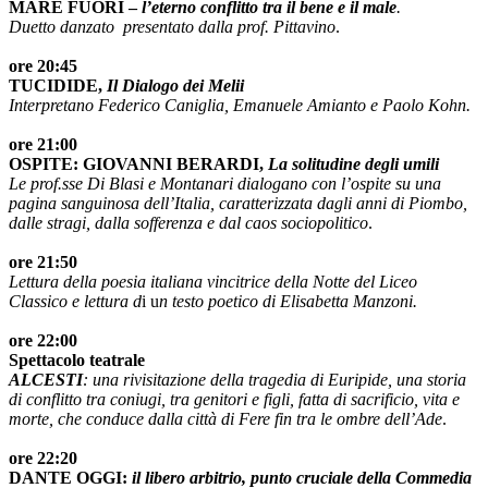
MARE FUORI –
l’eterno conflitto tra il bene e il male
.
Duetto danzato presentato dalla prof. Pittavino
.
ore 20:45
TUCIDIDE,
Il Dialogo dei Melii
Interpretano Federico Caniglia, Emanuele Amianto e Paolo Kohn.
ore 21:00
OSPITE: GIOVANNI BERARDI,
La solitudine degli umili
Le prof.sse Di Blasi e Montanari dialogano con l’ospite su una
pagina sanguinosa dell’Italia, caratterizzata dagli anni di Piombo,
dalle stragi, dalla sofferenza e dal caos sociopolitico
.
ore 21:50
Lettura della poesia italiana vincitrice della Notte del Liceo
Classico e lettura d
i u
n testo poetico di Elisabetta Manzoni.
ore 22:00
Spettacolo teatrale
ALCESTI
: una rivisitazione della tragedia di Euripide, una storia
di conflitto tra coniugi, tra genitori e figli, fatta di sacrificio, vita e
morte, che conduce dalla città di Fere fin tra le ombre dell’Ade
.
ore 22:20
DANTE OGGI:
il libero arbitrio, punto cruciale della Commedia