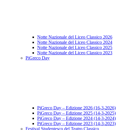
Notte Nazionale del Liceo Classico 2026
Notte Nazionale del Liceo Classico 2024
Notte Nazionale del Liceo Classico 2025
Notte Nazionale del Liceo Classico 2023
PiGreco Day
PiGreco Day – Edizione 2026 (16-3-2026)
PiGreco Day – Edizione 2025 (14-3-2025)
PiGreco Day – Edizione 2024 (14-3-2024)
PiGreco Day – Edizione 2023 (14-3-2023)
Festival Studentesco del Teatro Classico