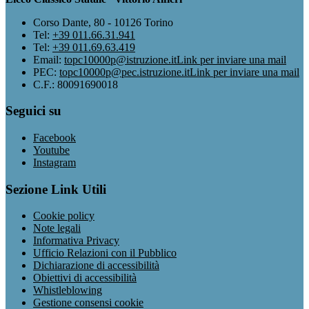
Corso Dante, 80 - 10126 Torino
Tel:
+39 011.66.31.941
Tel:
+39 011.69.63.419
Email:
topc10000p@istruzione.it
Link per inviare una mail
PEC:
topc10000p@pec.istruzione.it
Link per inviare una mail
C.F.: 80091690018
Seguici su
Facebook
Youtube
Instagram
Sezione Link Utili
Cookie policy
Note legali
Informativa Privacy
Ufficio Relazioni con il Pubblico
Dichiarazione di accessibilità
Obiettivi di accessibilità
Whistleblowing
Gestione consensi cookie