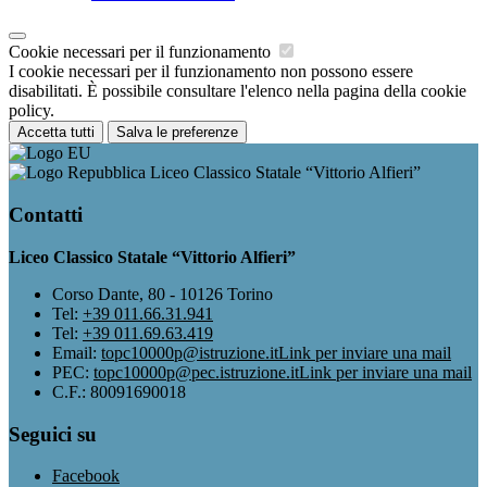
Cookie necessari per il funzionamento
I cookie necessari per il funzionamento non possono essere
disabilitati. È possibile consultare l'elenco nella pagina della cookie
policy.
Accetta tutti
Salva le preferenze
Liceo Classico Statale “Vittorio Alfieri”
Contatti
Liceo Classico Statale “Vittorio Alfieri”
Corso Dante, 80 - 10126 Torino
Tel:
+39 011.66.31.941
Tel:
+39 011.69.63.419
Email:
topc10000p@istruzione.it
Link per inviare una mail
PEC:
topc10000p@pec.istruzione.it
Link per inviare una mail
C.F.: 80091690018
Seguici su
Facebook