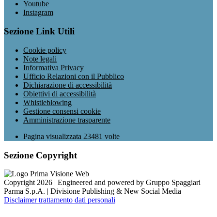
Youtube
Instagram
Sezione Link Utili
Cookie policy
Note legali
Informativa Privacy
Ufficio Relazioni con il Pubblico
Dichiarazione di accessibilità
Obiettivi di accessibilità
Whistleblowing
Gestione consensi cookie
Amministrazione trasparente
Pagina visualizzata
23481
volte
Sezione Copyright
Copyright 2026 | Engineered and powered by Gruppo Spaggiari
Parma S.p.A. | Divisione Publishing & New Social Media
Disclaimer trattamento dati personali