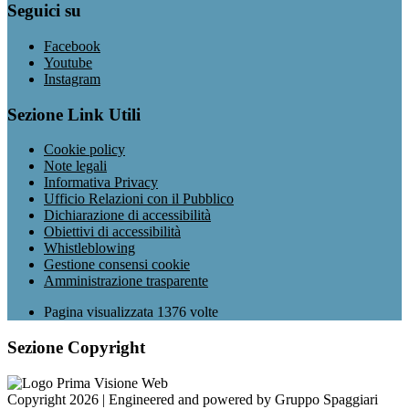
Seguici su
Facebook
Youtube
Instagram
Sezione Link Utili
Cookie policy
Note legali
Informativa Privacy
Ufficio Relazioni con il Pubblico
Dichiarazione di accessibilità
Obiettivi di accessibilità
Whistleblowing
Gestione consensi cookie
Amministrazione trasparente
Pagina visualizzata
1376
volte
Sezione Copyright
Copyright 2026 | Engineered and powered by Gruppo Spaggiari