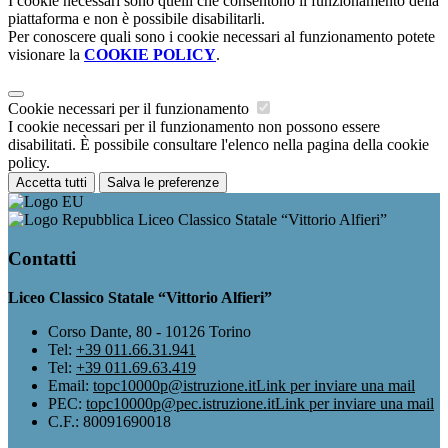
I cookie necessari sono quelli che consentono il funzionamento della
piattaforma e non è possibile disabilitarli.
Per conoscere quali sono i cookie necessari al funzionamento potete
visionare la
COOKIE POLICY
.
Cookie necessari per il funzionamento
I cookie necessari per il funzionamento non possono essere
disabilitati. È possibile consultare l'elenco nella pagina della cookie
policy.
Accetta tutti
Salva le preferenze
Liceo Classico Statale “Vittorio Alfieri”
Contatti
Liceo Classico Statale “Vittorio Alfieri”
Corso Dante, 80 - 10126 Torino
Tel:
+39 011.66.31.941
Tel:
+39 011.69.63.419
Email:
topc10000p@istruzione.it
Link per inviare una mail
PEC:
topc10000p@pec.istruzione.it
Link per inviare una mail
C.F.: 80091690018