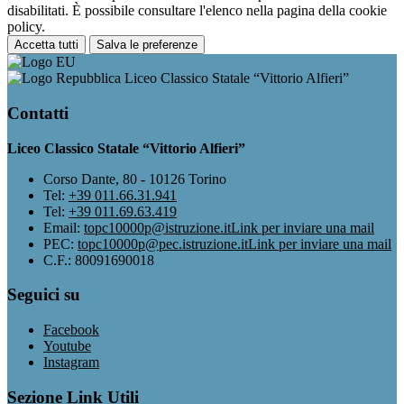
disabilitati. È possibile consultare l'elenco nella pagina della cookie
policy.
Accetta tutti
Salva le preferenze
Liceo Classico Statale “Vittorio Alfieri”
Contatti
Liceo Classico Statale “Vittorio Alfieri”
Corso Dante, 80 - 10126 Torino
Tel:
+39 011.66.31.941
Tel:
+39 011.69.63.419
Email:
topc10000p@istruzione.it
Link per inviare una mail
PEC:
topc10000p@pec.istruzione.it
Link per inviare una mail
C.F.: 80091690018
Seguici su
Facebook
Youtube
Instagram
Sezione Link Utili