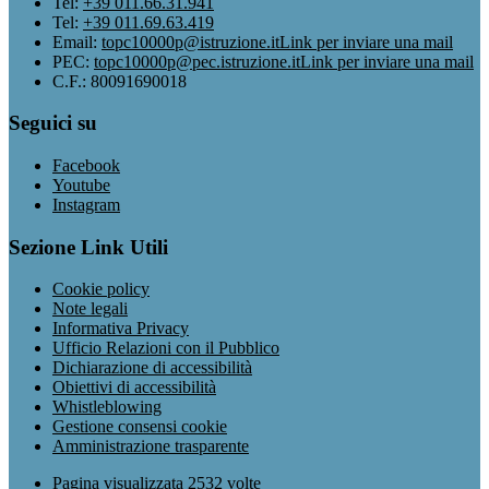
Tel:
+39 011.66.31.941
Tel:
+39 011.69.63.419
Email:
topc10000p@istruzione.it
Link per inviare una mail
PEC:
topc10000p@pec.istruzione.it
Link per inviare una mail
C.F.: 80091690018
Seguici su
Facebook
Youtube
Instagram
Sezione Link Utili
Cookie policy
Note legali
Informativa Privacy
Ufficio Relazioni con il Pubblico
Dichiarazione di accessibilità
Obiettivi di accessibilità
Whistleblowing
Gestione consensi cookie
Amministrazione trasparente
Pagina visualizzata
2532
volte