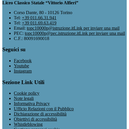
Liceo Classico Statale “Vittorio Alfieri”
Corso Dante, 80 - 10126 Torino
Tel:
+39 011.66.31.941
Tel:
+39 011.69.63.419
Email:
topc10000p@istruzione.it
Link per inviare una mail
PEC:
topc10000p@pec.istruzione.it
Link per inviare una mail
C.F.: 80091690018
Seguici su
Facebook
Youtube
Instagram
Sezione Link Utili
Cookie policy
Note legali
Informativa Privacy
Ufficio Relazioni con il Pubblico
Dichiarazione di accessibilità
Obiettivi di accessibilità
Whistleblowing