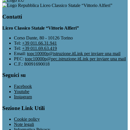
Liceo Classico Statale “Vittorio Alfieri”
Contatti
Liceo Classico Statale “Vittorio Alfieri”
Corso Dante, 80 - 10126 Torino
Tel:
+39 011.66.31.941
Tel:
+39 011.69.63.419
Email:
topc10000p@istruzione.it
Link per inviare una mail
PEC:
topc10000p@pec.istruzione.it
Link per inviare una mail
C.F.: 80091690018
Seguici su
Facebook
Youtube
Instagram
Sezione Link Utili
Cookie policy
Note legali
Informativa Privacy