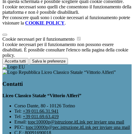
In questa schermata è possibile scegliere quali cookie consentire.
I cookie necessari sono quelli che consentono il funzionamento della
piattaforma e non è possibile disabilitarli.
Per conoscere quali sono i cookie necessari al funzionamento potete
visionare la
COOKIE POLICY
.
Cookie necessari per il funzionamento
I cookie necessari per il funzionamento non possono essere
disabilitati. È possibile consultare l'elenco nella pagina della cookie
policy.
Accetta tutti
Salva le preferenze
Liceo Classico Statale “Vittorio Alfieri”
Contatti
Liceo Classico Statale “Vittorio Alfieri”
Corso Dante, 80 - 10126 Torino
Tel:
+39 011.66.31.941
Tel:
+39 011.69.63.419
Email:
topc10000p@istruzione.it
Link per inviare una mail
PEC:
topc10000p@pec.istruzione.it
Link per inviare una mail
C.F.: 80091690018