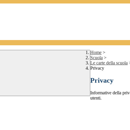
Home
>
Scuola
>
Le carte della scuola
Privacy
Privacy
Informative della priva
utenti.